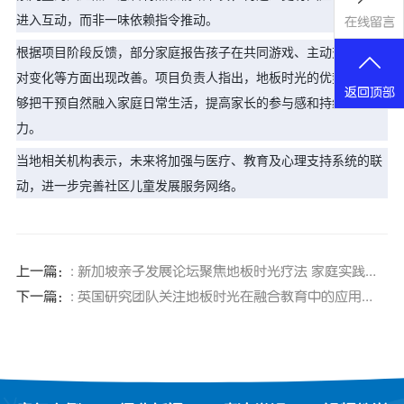
进入互动，而非一味依赖指令推动。
在线留言
根据项目阶段反馈，部分家庭报告孩子在共同游戏、主动交流和应
对变化等方面出现改善。项目负责人指出，地板时光的优势在于能
返回顶部
够把干预自然融入家庭日常生活，提高家长的参与感和持续实施能
力。
当地相关机构表示，未来将加强与医疗、教育及心理支持系统的联
动，进一步完善社区儿童发展服务网络。
上一篇：
: 新加坡亲子发展论坛聚焦地板时光疗法 家庭实践话题受关注
下一篇：
: 英国研究团队关注地板时光在融合教育中的应用进展