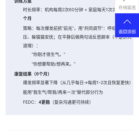
训练方案
在线留言
时长频率：机构每周2次60分钟 + 家庭每天1次20分钟，
6
个月
策略：每次爆发前抓“前兆”，用“共同调节”：呼吸、抱枕
返回顶部
压、躲猫猫安抚；在平静后做两句话反思脚本（不是讲大
道理）：
“你刚才很生气。”
“你想要帮助/想再来。”
康复结果（6个月）
爆发频率显著下降（从几乎每日→每周1-2次且恢复更快）
能用“我生气/帮我/再来一次”替代部分行为
FEDC：
4更稳
（复杂沟通更可持续）