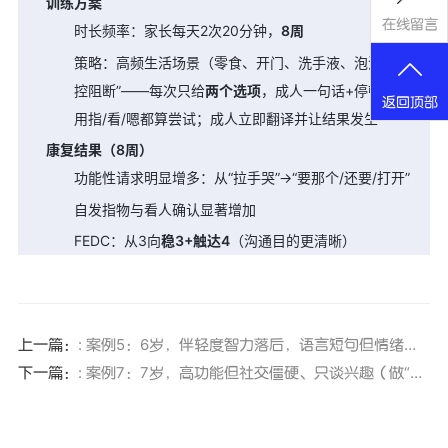
训练方案
在线留言
时长频率：家长每天2次20分钟，
8周
策略：高频生活场景（零食、开门、洗手液、泡泡）做“可
控阻断”——每次只给
两个选项
，成人一句话+停顿；孩子
返回顶部
用指/看/嗯都算尝试；成人立即翻译并让结果发生
康复结果（8周）
功能性请求明显增多：从“拉手哭”→“要那个/还要/打开”
自发指物与看人确认显著增加
FEDC：从3向
稳3+触达4
（沟通目的更清晰）
上一篇：
: 案例5：6岁，伴轻度智力落后，语言短句但情绪爆发（用“情绪调节+反思语言”）
下一篇：
: 案例7：7岁，高功能但社交僵硬、只谈兴趣（做“共同解决问题”的高级回合）